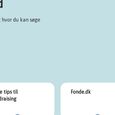
d
g hvor du kan søge
 tips til
Fonde.dk
raising