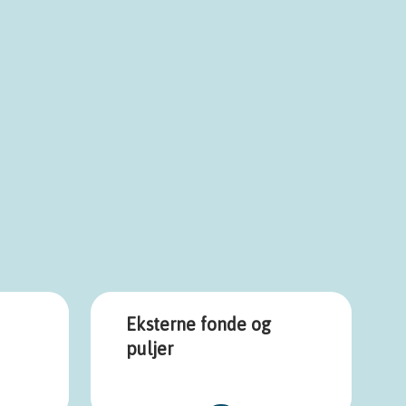
Eksterne fonde og
puljer